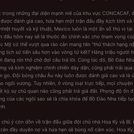
t trong những đại diện mạnh mẽ của khu vực CONCACAF, đ
 được đánh giá cao, hứa hẹn một trận đấu đầy kịch tính và 
 nhiệt huyết và kỹ thuật, Mexico luôn là một ẩn số thú vị tại
ận đấu hôm nay sẽ là thước đo chính xác cho tham vọng của
c Mỹ có thể vượt qua rào cản mang tên “thử thách hạng nặ
ong lịch sử tiến sâu hơn vào vòng tứ kết? Hàng triệu người
ới đang nín thở chờ đợi câu trả lời. Cùng lúc đó, Bồ Đào Nh
ợng và kinh nghiệm chinh chiến dày dặn, cũng phải trải qua
m go. Đội bóng châu Âu này luôn được đánh giá cao và là 
o ngôi vương. Tuy nhiên, ở vòng loại trực tiếp, mọi chuyện
ất kỳ sự chủ quan nào cũng phải trả giá đắt. Phong độ ổn đ
ng của các ngôi sao sẽ là chìa khóa để Bồ Đào Nha tiếp tụ
nh.
ự chú ý còn dồn về trận đấu giữa đội chủ nhà Hoa Kỳ và Bỉ.
rán đầy duyên nợ và hứa hẹn sẽ bùng nổ cảm xúc. Hoa Kỳ, v