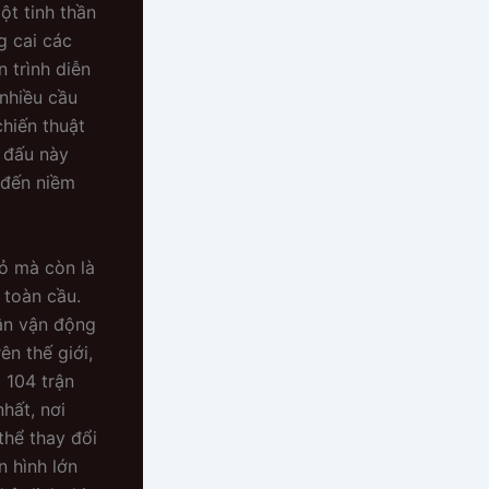
ột tinh thần
g cai các
 trình diễn
 nhiều cầu
chiến thuật
n đấu này
 đến niềm
cỏ mà còn là
 toàn cầu.
ân vận động
ên thế giới,
 104 trận
hất, nơi
thể thay đổi
n hình lớn