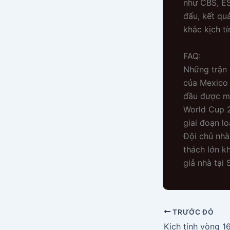
như CBS, ES
đấu, kết qu
khắc kịch tí
FAQ:
Những trận 
của Mexico 
đầu được mo
World Cup 2
giai đoạn l
Đội chủ nhà
thách lớn kh
giả nhà tại 
TRƯỚC ĐÓ