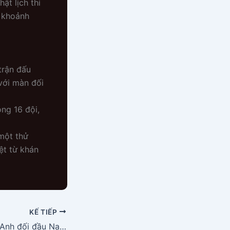
ật lịch thi
 khoảnh
trận đấu
với màn đối
ng 16 đội,
một thử
ệt từ khán
KẾ TIẾP
World Cup 2026: Anh đối đầu Na Uy tại Tứ kết sau loạt kịch tính