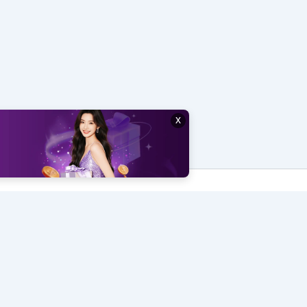
x
 sự pháp định. Hệ thống nghiêm cấm việc truy cập, sao chép hoặc