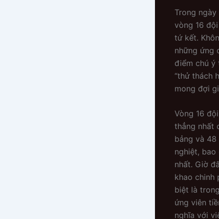
Trong ngày 
vòng 16 đội
tứ kết. Khô
những ứng c
điểm chú ý
“thử thách 
mong đợi gi
Vòng 16 đội,
thẳng nhất 
bảng và 48 
nghiệt, bao
nhất. Giờ đâ
khao chinh 
biệt là tro
ứng viên ti
nghĩa với vi