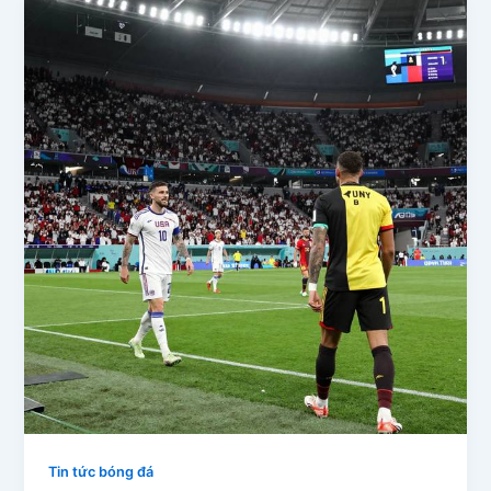
Tin tức bóng đá