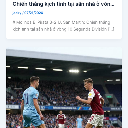
Chiến thắng kịch tính tại sân nhà ở vòng
10 Segunda División
jacky
/
07/21/2026
# Molinos El Pirata 3-2 U. San Martin: Chiến thắng
kịch tính tại sân nhà ở vòng 10 Segunda División […]