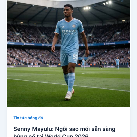
Tin tức bóng đá
Senny Mayulu: Ngôi sao mới sẵn sàng
bùng nổ tại World Cup 2026