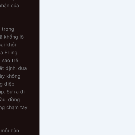
 phận của
 trong
gã khổng lồ
ại khỏi
a Erling
 sao trẻ
ết định, đưa
này không
ng điệp
p. Sự ra đi
cầu, đồng
ọng chạm tay
i mỗi bàn