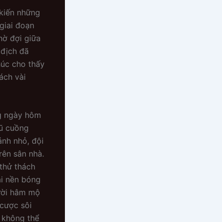
kiến những
 giai đoạn
hờ đợi giữa
 địch đã
húc cho thấy
ách vài
ng ngày hôm
vũ cuồng
ảnh nhỏ, đội
rên sân nhà.
 thử thách
ai nền bóng
gười hâm mộ
 cược sôi
 không thể