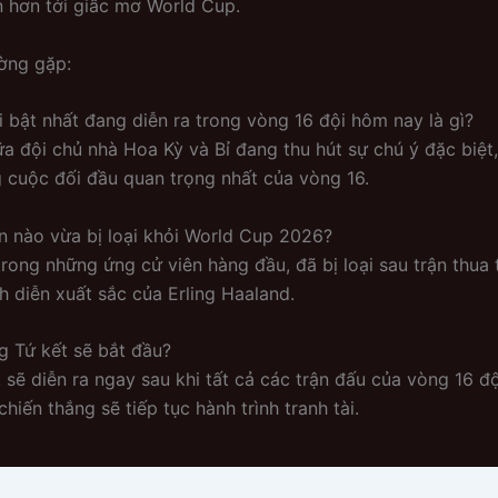
ần hơn tới giấc mơ World Cup.
ờng gặp:
i bật nhất đang diễn ra trong vòng 16 đội hôm nay là gì?
ữa đội chủ nhà Hoa Kỳ và Bỉ đang thu hút sự chú ý đặc biệt,
 cuộc đối đầu quan trọng nhất của vòng 16.
n nào vừa bị loại khỏi World Cup 2026?
 trong những ứng cử viên hàng đầu, đã bị loại sau trận thua
h diễn xuất sắc của Erling Haaland.
g Tứ kết sẽ bắt đầu?
 sẽ diễn ra ngay sau khi tất cả các trận đấu của vòng 16 độ
chiến thắng sẽ tiếp tục hành trình tranh tài.