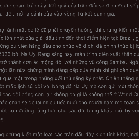
 cuộc chạm trán này. Kết quả của trận đấu sẽ định đoạt số
ai đội, mở ra cánh cửa vào vòng Tứ kết danh giá.
mọi ánh mắt có lẽ đã phải chuyển hướng khi chứng kiến một
 lớn nhất của giải đấu tính đến thời điểm hiện tại: Brazil, 
ng cử viên hàng đầu cho chức vô địch, đã chính thức bị lo
026 bởi Na Uy. Rạng sáng nay, màn trình diễn xuất thần củ
trở thành cơn ác mộng đối với những vũ công Samba. Ngôi
ột lần nữa chứng minh đẳng cấp của mình khi ghi bàn quy
t qua một trong những đối thủ nặng ký nhất. Chiến thắng 
cột mốc lịch sử đối với bóng đá Na Uy mà còn gửi một thô
 các đội bóng còn lại: không có gì là không thể ở World Cu
chắc chắn sẽ để lại nhiều tiếc nuối cho người hâm mộ toàn 
một con đường rộng hơn cho các đội bóng khác nuôi hy v
g.
g chứng kiến một loạt các trận đấu đầy kịch tính khác, nơ