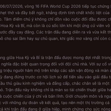
06/07/2026, vòng 16 FIFA World Cup 2026 tiếp tục chứng 
ghẹt thở và đầy bất ngờ, khẳng định tính chất khốc liệt của
iếp. Tâm điểm chú ý không chỉ dồn vào cuộc đối đầu được c
 Hoa Kỳ và Bỉ, mà còn là cú sốc lớn khi một ứng cử viên vô
ước đầy cay đắng. Các trận đấu đang diễn ra và vừa kết t
ỗ cho sai lầm hay sự chủ quan, khi giấc mơ vàng chỉ còn c
ng giữa Hoa Kỳ và Bỉ là trận đấu được mong đợi nhất tro
 nghĩa đặc biệt quan trọng đối với đội chủ nhà. Với sự cổ 
ng triệu người hâm mộ trên khắp các sân vận động và màn 
ỳ đang đứng trước cơ hội lịch sử để tiến sâu vào giải đấu t
 cầu thủ giàu kinh nghiệm và đẳng cấp, chắc chắn sẽ là một
ỏ. Trận đấu này không chỉ là màn so tài chiến thuật giữa h
à cuộc chiến của ý chí và bản lĩnh. Giới chuyên môn và n
c với những dự đoán về kết quả, tạo nên một thị trường cá
ả khi trận đấu đang ở giữa hiệp, minh chứng cho sức nóng