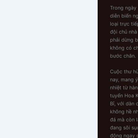
Trong ngày 
diễn biến n
loại trực t
đội chủ nhà
phải dừng b
không có ch
bước chân.
Cuộc thư hù
nay, mang ý
nhiệt từ hà
tuyển Hoa K
Bỉ, với dàn
không hề nh
đá mà còn l
đang sôi sụ
động ngay c