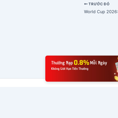
TRƯỚC ĐÓ