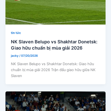
tin tức
NK Slaven Belupo vs Shakhtar Donetsk:
Giao hữu chuẩn bị mùa giải 2026
jacky
/
07/20/2026
NK Slaven Belupo vs Shakhtar Donetsk: Giao hữu
chuẩn bị mùa giải 2026 Trận đấu giao hữu giữa NK
Slaven