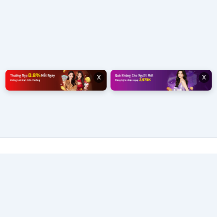
x
x
klive
Giới Hạn Địa Lý Và Điều Khoản Người Dùng