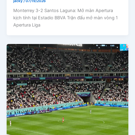
jacky
/
07/19/2026
Monterrey 3-2 Santos Laguna: Mở màn Apertura
kịch tính tại Estadio BBVA Trận đấu mở màn vòng 1
Apertura Liga