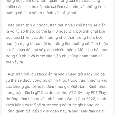
nóng hoặc ẩm ướt. Tầm quan trọng của trận đấu cũng
khiến các cầu thủ dễ mắc sai lầm cá nhân, và những tình
huống cố định sẽ trở thành vũ khí lợi hại.
Theo phân tích dự đoán, trận đấu nhiều khả năng sẽ diễn
ra với tỷ số thấp, có thể là 1-0 hoặc 2-1, bởi tính chất loại
trực tiếp khiến các đội thường chơi thận trọng hơn. Đội
nào tận dụng tốt cơ hội từ những tình huống cố định hoặc
sai lầm của đối thủ sẽ giành chiến thắng. Một kịch bản hòa
trong 90 phút và bước vào hiệp phụ cũng hoàn toàn có
thể xảy ra.
FAQ: Trận đấu dự kiến diễn ra vào khung giờ nào? Giờ đá
cụ thể sẽ được công bố chính thức trước trận, thường vào
các khung giờ tối hoặc đêm theo giờ Việt Nam. Kênh phát
sóng trận đấu là gì? Các đơn vị như VTV, K+ hay FPT Play
thường nắm bản quyền phát sóng World Cup 2026, danh
sách kênh cụ thể sẽ được công bố trước giờ bóng lăn.
Tổng quan giải đấu ở giai đoạn này ra sao? Giải đấu đã đi