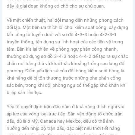
đây là giai đoạn không có chỗ cho sự chủ quan.
Về mặt chiến thuật, hai đội mang đến những phong cách
đối lập. Một bên ưa thích lối chơi kiểm soát bóng, xây dựng
tấn công từ tuyến dưới với sơ đồ 4-3-3 hoặc 4-2-3-1
truyền thống, tận dụng sự linh hoạt của các tiền vệ trung
tâm. Bên kia lại thiên về phòng ngự phản công nhanh,
thường sử dụng sơ đồ 3-4-3 hoặc 4-4-2 để tạo ra sự chắc
chắn nơi hàng thủ và khai thác khoảng trống sau lưng đối
phương. Điểm yếu lịch sử của đội bóng kiểm soát bóng là
khả năng dễ bị tổn thương trước những pha phản công
sắc bén, trong khi đội phòng ngự có thể gặp khó khăn khi
bị ép sân liên tục.
Yếu tố quyết định trận đấu nằm ở khả năng thích nghi với
áp lực của vòng loại trực tiếp. Sân vận động tổ chức trận
đấu, dù là ở Mỹ, Canada hay Mexico, đều có thể ảnh
hưởng đến nhịp độ trận đấu, đặc biệt nếu thời tiết nắng