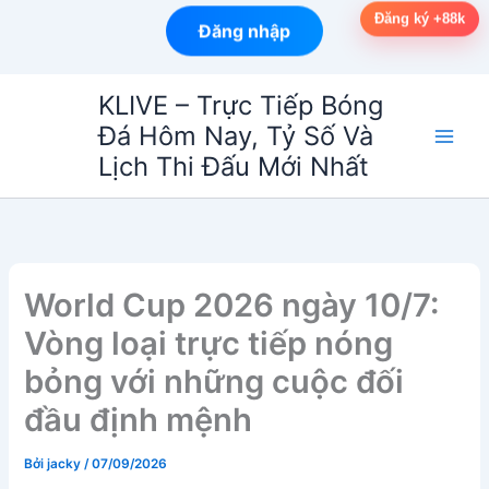
Đăng ký +88k
Đăng nhập
Nhảy
KLIVE – Trực Tiếp Bóng
tới
Đá Hôm Nay, Tỷ Số Và
nội
Lịch Thi Đấu Mới Nhất
dung
World Cup 2026 ngày 10/7:
Vòng loại trực tiếp nóng
bỏng với những cuộc đối
đầu định mệnh
Bởi
jacky
/
07/09/2026