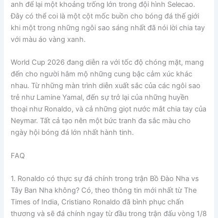
anh để lại một khoảng trống lớn trong đội hình Selecao.
Đây có thể coi là một cột mốc buồn cho bóng đá thế giới
khi một trong những ngôi sao sáng nhất đã nói lời chia tay
với màu áo vàng xanh.
World Cup 2026 đang diễn ra với tốc độ chóng mặt, mang
đến cho người hâm mộ những cung bậc cảm xúc khác
nhau. Từ những màn trình diễn xuất sắc của các ngôi sao
trẻ như Lamine Yamal, đến sự trở lại của những huyền
thoại như Ronaldo, và cả những giọt nước mắt chia tay của
Neymar. Tất cả tạo nên một bức tranh đa sắc màu cho
ngày hội bóng đá lớn nhất hành tinh.
FAQ
1. Ronaldo có thực sự đá chính trong trận Bồ Đào Nha vs
Tây Ban Nha không? Có, theo thông tin mới nhất từ The
Times of India, Cristiano Ronaldo đã bình phục chấn
thương và sẽ đá chính ngay từ đầu trong trận đấu vòng 1/8