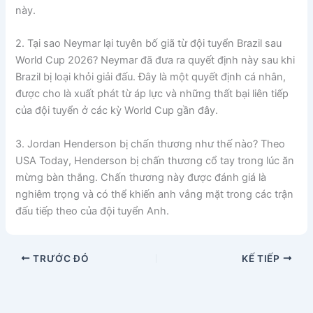
này.
2. Tại sao Neymar lại tuyên bố giã từ đội tuyển Brazil sau
World Cup 2026? Neymar đã đưa ra quyết định này sau khi
Brazil bị loại khỏi giải đấu. Đây là một quyết định cá nhân,
được cho là xuất phát từ áp lực và những thất bại liên tiếp
của đội tuyển ở các kỳ World Cup gần đây.
3. Jordan Henderson bị chấn thương như thế nào? Theo
USA Today, Henderson bị chấn thương cổ tay trong lúc ăn
mừng bàn thắng. Chấn thương này được đánh giá là
nghiêm trọng và có thể khiến anh vắng mặt trong các trận
đấu tiếp theo của đội tuyển Anh.
TRƯỚC ĐÓ
KẾ TIẾP