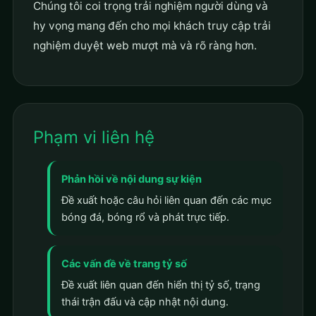
Chúng tôi coi trọng trải nghiệm người dùng và
hy vọng mang đến cho mọi khách truy cập trải
nghiệm duyệt web mượt mà và rõ ràng hơn.
Phạm vi liên hệ
Phản hồi về nội dung sự kiện
Đề xuất hoặc câu hỏi liên quan đến các mục
bóng đá, bóng rổ và phát trực tiếp.
Các vấn đề về trang tỷ số
Đề xuất liên quan đến hiển thị tỷ số, trạng
thái trận đấu và cập nhật nội dung.