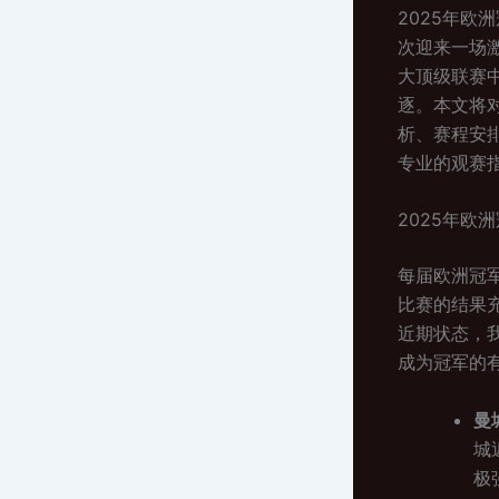
2025年欧洲
次迎来一场
大顶级联赛
逐。本文将
析、赛程安
专业的观赛
2025年欧
每届欧洲冠
比赛的结果
近期状态，
成为冠军的
曼城
城
极