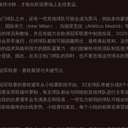
保持冷静，才能在欧冠赛场上走得更远。
门球队之外，还有一些其他球队可能会成为黑马，例如多特蒙德（Bo
）、国际米兰（Inter Milan）、马德里竞技（Atlético Madri
秀的球员和教练，并且有能力在欧洲冠军联赛中制造惊喜。2025
将会异常激烈，任何球队都有可能脱颖而出，最终捧起奖杯。这
特的战术风格和强大的团队凝聚力，他们能够给传统强队制造很
冷晋级。因此，在关注热门球队的同时，也不要忽视这些潜在的
洲冠军联赛：赛程展望与关键节点
洲冠军联赛的赛程通常从小组赛阶段开始。32支球队将被分成8个
组赛采用双循环赛制，每支球队都会与同组的其他球队进行主客
阶段的比赛通常会充满悬念和惊喜，一些实力较弱的球队可能会
而影响最终的出线形势。小组赛结束后，每个小组的前两名将晋