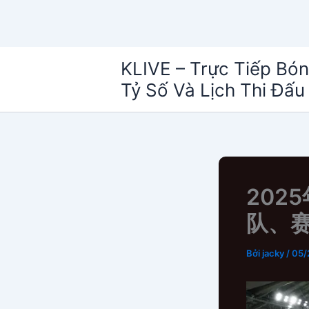
Nhảy
KLIVE – Trực Tiếp Bó
tới
Tỷ Số Và Lịch Thi Đấu
nội
dung
202
队、
Bởi
jacky
/
05/