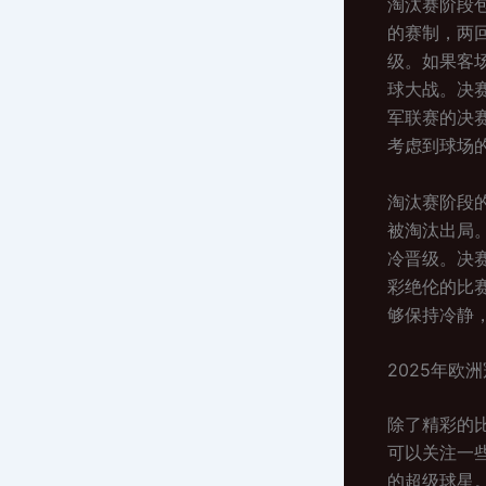
淘汰赛阶段
的赛制，两
级。如果客
球大战。决
军联赛的决
考虑到球场
淘汰赛阶段
被淘汰出局
冷晋级。决
彩绝伦的比
够保持冷静
2025年欧
除了精彩的
可以关注一
的超级球星