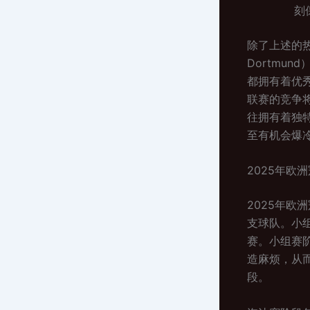
刻
除了上述的热
Dortmund
都拥有着优
联赛的竞争
往拥有着独
至有机会爆
2025年欧
2025年欧
支球队。小
赛。小组赛
造麻烦，从
段。