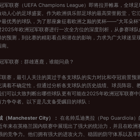
冠军联赛（UEFA Champions League）即将拉开帷幕，全
激动人心的足球盛宴。作为欧洲俱乐部足球的最高荣誉殿堂，它
中最优秀的球队，为了那座象征着欧洲之巅的奖杯——“大耳朵杯
对2025年欧洲冠军联赛进行一次全方位的深度剖析，从参赛球队
排的预测，到比赛的精彩看点和潜在的影响，力求为广大球迷呈
指南。
洲冠军联赛：群雄逐鹿，谁能问鼎？
军联赛，最引人关注的莫过于各支球队的实力对比和夺冠前景预
充满着不确定性，但通过分析各支球队的历史战绩、球员阵容、
我们可以大致判断出哪些球队更有可能在2025年欧洲冠军联赛中
有力争夺者。以下是几支备受瞩目的球队：
（Manchester City）：
在名帅瓜迪奥拉（Pep Guardiol
近年来在英格兰国内联赛中展现出了强大的统治力，并且在欧洲
强的竞争力。他们拥有强大的进攻火力、稳固的防守体系以及丰