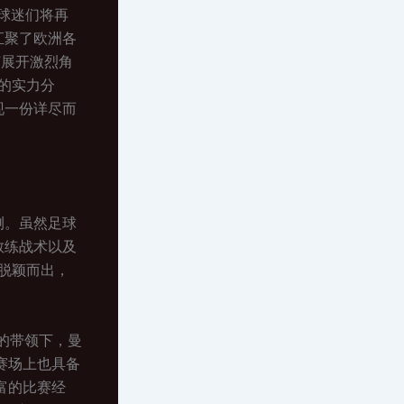
球足球迷们将再
汇聚了欧洲各
”展开激烈角
的实力分
现一份详尽而
测。虽然足球
教练战术以及
脱颖而出，
a）的带领下，曼
赛场上也具备
富的比赛经