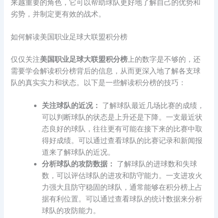
来越重要的角色，它可以帮助球队更好地了解自己的优势和
劣势，并制定更有效的战术。
如何解读美国职业足球大联盟积分榜
仅仅关注
美国职业足球大联盟积分榜
上的数字是不够的，还
需要学会解读积分榜背后的信息，从而更深入地了解各支球
队的真实实力和状态。以下是一些解读积分榜的技巧：
关注球队的近况：
了解球队最近几场比赛的成绩，
可以判断球队的状态是上升还是下降。一支最近状
态良好的球队，往往更有可能在接下来的比赛中取
得好成绩。可以通过查看球队的比赛记录和新闻报
道来了解球队的近况。
分析球队的攻防数据：
了解球队的进球数和失球
数，可以评估球队的进攻和防守能力。一支进攻火
力强大且防守稳固的球队，通常能够在积分榜上占
据有利位置。可以通过查看球队的统计数据来分析
球队的攻防能力。