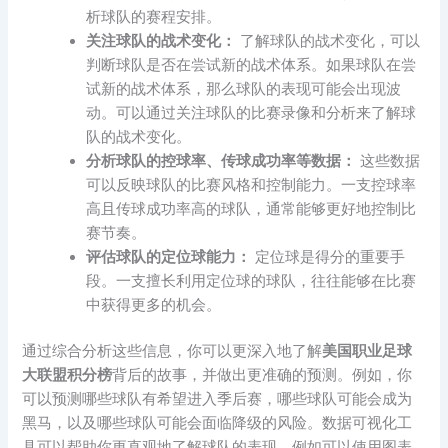
析球队的赛程安排。
关注球队的战术变化：
了解球队的战术变化，可以
判断球队是否在尝试新的战术体系。如果球队在尝
试新的战术体系，那么球队的表现可能会出现波
动。可以通过关注球队的比赛录像和分析来了解球
队的战术变化。
分析球队的控球率、传球成功率等数据：
这些数据
可以反映球队的比赛风格和控制能力。一支控球率
高且传球成功率高的球队，通常能够更好地控制比
赛节奏。
评估球队的定位球能力：
定位球是得分的重要手
段。一支擅长利用定位球的球队，往往能够在比赛
中获得更多的机会。
通过综合分析这些信息，你可以更深入地了解
美国职业足球
大联盟积分榜
背后的故事，并做出更准确的预测。例如，你
可以预测哪些球队有希望进入季后赛，哪些球队可能会成为
黑马，以及哪些球队可能会面临降级的风险。数据可视化工
具可以帮助你更直观地了解球队的表现，例如可以使用图表