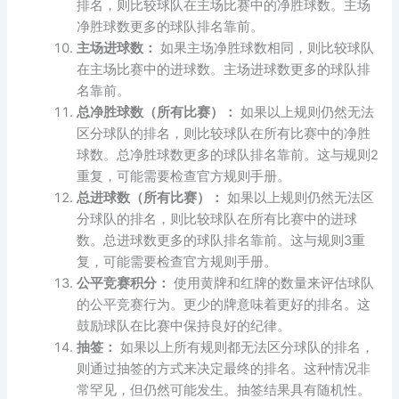
排名，则比较球队在主场比赛中的净胜球数。主场
净胜球数更多的球队排名靠前。
主场进球数：
如果主场净胜球数相同，则比较球队
在主场比赛中的进球数。主场进球数更多的球队排
名靠前。
总净胜球数（所有比赛）：
如果以上规则仍然无法
区分球队的排名，则比较球队在所有比赛中的净胜
球数。总净胜球数更多的球队排名靠前。这与规则2
重复，可能需要检查官方规则手册。
总进球数（所有比赛）：
如果以上规则仍然无法区
分球队的排名，则比较球队在所有比赛中的进球
数。总进球数更多的球队排名靠前。这与规则3重
复，可能需要检查官方规则手册。
公平竞赛积分：
使用黄牌和红牌的数量来评估球队
的公平竞赛行为。更少的牌意味着更好的排名。这
鼓励球队在比赛中保持良好的纪律。
抽签：
如果以上所有规则都无法区分球队的排名，
则通过抽签的方式来决定最终的排名。这种情况非
常罕见，但仍然可能发生。抽签结果具有随机性。