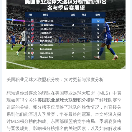
美国职业足球大联盟积分榜：实时更新与深度分析
想知道你最喜欢的球队在美国职业足球大联盟（MLS）中表
现如何吗？关注
美国职业足球大联盟积分榜
是了解球队赛季
进展的关键。积分榜不仅反映了球队的胜负情况，也直接关
系到他们能否进入季后赛，争夺最终的冠军。本文将深入探
讨MLS积分榜的构成、东西部联盟的竞争格局、季后赛资格
与晋级规则、影响积分榜排名的关键因素，以及如何解读积