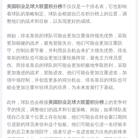
美国职业足球大联盟积分榜
不仅仅是一个排名表，它也影响
着球队的策略制定。球队会根据自己在积分榜上的位置，调
整他们的战术和目标，以实现更好的成绩。
例如，排名靠前的球队可能会更加注重保持领先优势，采取
更加稳健的战术，避免冒险失分。他们可能会更加注重防
守，控制比赛节奏，并利用反击机会来扩大领先优势。排名
靠前的球队也可能会更加注重轮换阵容，避免主力球员受
伤。而排名靠后的球队则可能会更加积极地争取胜利，采取
更加激进的战术，冒险进攻。他们可能会更加注重进攻，加
强中场控制，并创造更多的得分机会。排名靠后的球队也可
能会更加注重年轻球员的培养，为未来发展打下基础。
此外，球队也会根据
美国职业足球大联盟积分榜
上的竞争对
手的情况，调整他们的战术和引援策略。例如，如果球队发
现自己在某个位置上存在短板，他们可能会在转会窗口期间
引进新的球员来弥补这个短板。他们可能会引进一名经验丰
富的后卫来加强防守，或者引进一名进攻能力出色的前锋来