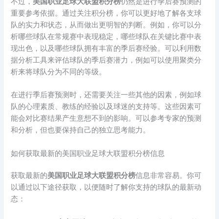
不过，
美国职业足球大联盟积分榜
仍然是进行季后赛预测的
重要参考依据。通过关注积分榜，你可以更好地了解各支球
队的实力和状态，从而做出更明智的判断。例如，你可以分
析哪些球队在常规赛中表现稳定，哪些球队在关键比赛中表
现出色，以及哪些球队拥有丰富的季后赛经验。可以利用数
据分析工具来评估球队的季后赛潜力，例如可以使用聚类分
析来将球队分为不同的等级。
在进行季后赛预测时，还需要关注一些其他的因素，例如球
队的心理素质、教练的经验以及球迷的支持等。这些因素可
能会对比赛结果产生意想不到的影响。可以参考专家的预测
和分析，但也要保持自己的独立思考能力。
如何获取最新的美国职业足球大联盟积分榜信息
获取最新的
美国职业足球大联盟积分榜
信息非常容易。你可
以通过以下途径获取，以便随时了解你支持的球队的最新动
态：