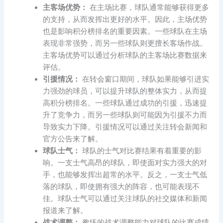
主客场优势：
在主场比赛，球队通常能够获得更多
的支持，从而发挥出更好的水平。因此，主场优势
也是影响积分榜排名的重要因素。一些球队在主场
表现非常强势，而另一些球队则更擅长客场作战。
主客场优势可以通过分析球队的主客场比赛数据来
评估。
引援情况：
在转会窗口期间，球队如果能够引进实
力强劲的球员，可以提升球队的整体实力，从而提
高积分榜排名。一些球队通过成功的引援，迅速提
升了竞争力，而另一些球队则可能因为引援不力而
导致实力下降。引援情况可以通过关注转会新闻和
官方公告来了解。
球队士气：
球队的士气对比赛结果有着重要的影
响。一支士气高昂的球队，即使面对实力强大的对
手，也能够发挥出超常的水平。反之，一支士气低
落的球队，即使拥有强大的阵容，也可能表现不
佳。球队士气可以通过关注球队的社交媒体和新闻
报道来了解。
战术调整：
教练的战术调整能力对球队的比赛成绩