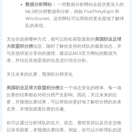
数据分析网站：
一些数据分析网站会提供更深入的
MLS积分榜数据和分析，例如 FiveThirtyEight 和
WhoScored。这些网站可以帮助你更全面地了解球
队的表现。
无论你选择哪种方式，都可以轻松获取最新的
美国职业足球
大联盟积分榜
信息，随时了解你支持的球队的最新动态，并
与其他球迷分享你的激情。建议以MLS官方网站的数据为
准，并结合其他渠道的信息进行综合分析。
关注未来的比赛，预测积分榜变化
美国职业足球大联盟积分榜
是一个动态变化的榜单。每一场
比赛的结果都会对积分榜产生影响。因此，关注未来的比
赛，并预测比赛结果，可以帮助你更好地了解积分榜的未来
走势，并增加观看比赛的乐趣。
你可以通过分析球队的实力、状态、赛程安排以及历史交锋
记录等因素，来预测比赛结果。例如，你可以分析球队的进