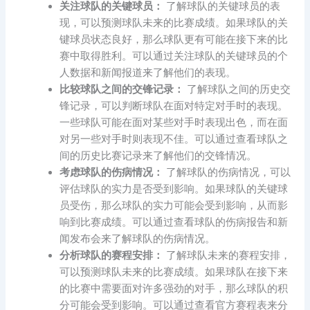
关注球队的关键球员：
了解球队的关键球员的表
现，可以预测球队未来的比赛成绩。如果球队的关
键球员状态良好，那么球队更有可能在接下来的比
赛中取得胜利。可以通过关注球队的关键球员的个
人数据和新闻报道来了解他们的表现。
比较球队之间的交锋记录：
了解球队之间的历史交
锋记录，可以判断球队在面对特定对手时的表现。
一些球队可能在面对某些对手时表现出色，而在面
对另一些对手时则表现不佳。可以通过查看球队之
间的历史比赛记录来了解他们的交锋情况。
考虑球队的伤病情况：
了解球队的伤病情况，可以
评估球队的实力是否受到影响。如果球队的关键球
员受伤，那么球队的实力可能会受到影响，从而影
响到比赛成绩。可以通过查看球队的伤病报告和新
闻发布会来了解球队的伤病情况。
分析球队的赛程安排：
了解球队未来的赛程安排，
可以预测球队未来的比赛成绩。如果球队在接下来
的比赛中需要面对许多强劲的对手，那么球队的积
分可能会受到影响。可以通过查看官方赛程表来分