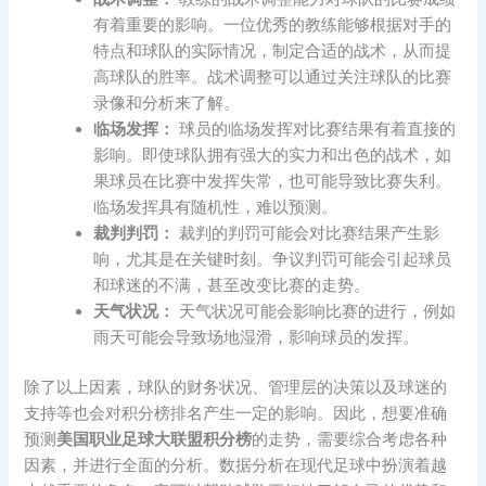
有着重要的影响。一位优秀的教练能够根据对手的
特点和球队的实际情况，制定合适的战术，从而提
高球队的胜率。战术调整可以通过关注球队的比赛
录像和分析来了解。
临场发挥：
球员的临场发挥对比赛结果有着直接的
影响。即使球队拥有强大的实力和出色的战术，如
果球员在比赛中发挥失常，也可能导致比赛失利。
临场发挥具有随机性，难以预测。
裁判判罚：
裁判的判罚可能会对比赛结果产生影
响，尤其是在关键时刻。争议判罚可能会引起球员
和球迷的不满，甚至改变比赛的走势。
天气状况：
天气状况可能会影响比赛的进行，例如
雨天可能会导致场地湿滑，影响球员的发挥。
除了以上因素，球队的财务状况、管理层的决策以及球迷的
支持等也会对积分榜排名产生一定的影响。因此，想要准确
预测
美国职业足球大联盟积分榜
的走势，需要综合考虑各种
因素，并进行全面的分析。数据分析在现代足球中扮演着越