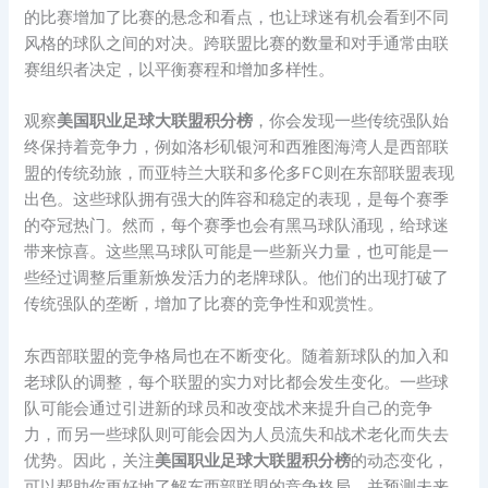
的比赛增加了比赛的悬念和看点，也让球迷有机会看到不同
风格的球队之间的对决。跨联盟比赛的数量和对手通常由联
赛组织者决定，以平衡赛程和增加多样性。
观察
美国职业足球大联盟积分榜
，你会发现一些传统强队始
终保持着竞争力，例如洛杉矶银河和西雅图海湾人是西部联
盟的传统劲旅，而亚特兰大联和多伦多FC则在东部联盟表现
出色。这些球队拥有强大的阵容和稳定的表现，是每个赛季
的夺冠热门。然而，每个赛季也会有黑马球队涌现，给球迷
带来惊喜。这些黑马球队可能是一些新兴力量，也可能是一
些经过调整后重新焕发活力的老牌球队。他们的出现打破了
传统强队的垄断，增加了比赛的竞争性和观赏性。
东西部联盟的竞争格局也在不断变化。随着新球队的加入和
老球队的调整，每个联盟的实力对比都会发生变化。一些球
队可能会通过引进新的球员和改变战术来提升自己的竞争
力，而另一些球队则可能会因为人员流失和战术老化而失去
优势。因此，关注
美国职业足球大联盟积分榜
的动态变化，
可以帮助你更好地了解东西部联盟的竞争格局，并预测未来