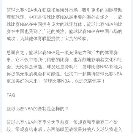
篮球比赛NBA也在积极拓展海外市场，吸引更多的国际赞助
商和球迷。中国是篮球比赛NBA最重要的海外市场之一。篮
球比赛NBA在中国拥有庞大的球迷群体，篮球比赛NBA的比
赛在中国也受到了广泛的关注。篮球比赛NBA在中国市场的
成功，为其他体育联盟提供了宝贵的经验。
总而言之，篮球比赛NBA是一项充满魅力和活力的体育赛
事。它不仅带给我们精彩的比赛，也深刻地影响着文化和社
会。无论你是球迷、球员还是赞助商，篮球比赛NBA都能为
你提供无限的机会和可能性。让我们一起期待篮球比赛NBA
更加美好的未来！ 篮球比赛NBA，永远充满惊喜！
FAQ
篮球比赛NBA的赛制是怎样的？
篮球比赛NBA的赛季分为季前赛、常规赛和季后赛三个阶
段。常规赛结束后，东西部联盟战绩最好的八支球队将进入