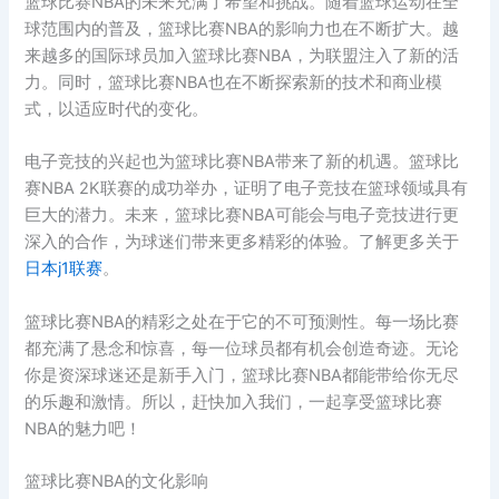
篮球比赛NBA的未来充满了希望和挑战。随着篮球运动在全
球范围内的普及，篮球比赛NBA的影响力也在不断扩大。越
来越多的国际球员加入篮球比赛NBA，为联盟注入了新的活
力。同时，篮球比赛NBA也在不断探索新的技术和商业模
式，以适应时代的变化。
电子竞技的兴起也为篮球比赛NBA带来了新的机遇。篮球比
赛NBA 2K联赛的成功举办，证明了电子竞技在篮球领域具有
巨大的潜力。未来，篮球比赛NBA可能会与电子竞技进行更
深入的合作，为球迷们带来更多精彩的体验。了解更多关于
日本j1联赛
。
篮球比赛NBA的精彩之处在于它的不可预测性。每一场比赛
都充满了悬念和惊喜，每一位球员都有机会创造奇迹。无论
你是资深球迷还是新手入门，篮球比赛NBA都能带给你无尽
的乐趣和激情。所以，赶快加入我们，一起享受篮球比赛
NBA的魅力吧！
篮球比赛NBA的文化影响