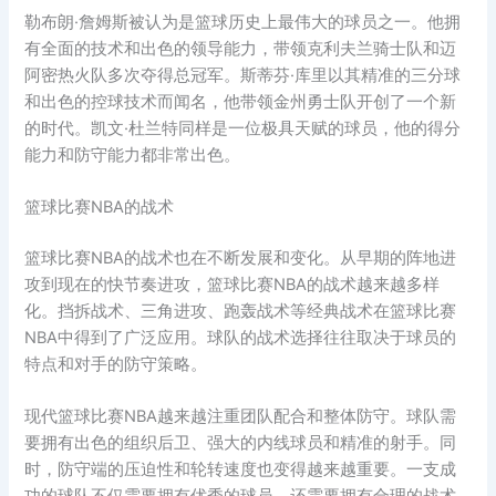
勒布朗·詹姆斯被认为是篮球历史上最伟大的球员之一。他拥
有全面的技术和出色的领导能力，带领克利夫兰骑士队和迈
阿密热火队多次夺得总冠军。斯蒂芬·库里以其精准的三分球
和出色的控球技术而闻名，他带领金州勇士队开创了一个新
的时代。凯文·杜兰特同样是一位极具天赋的球员，他的得分
能力和防守能力都非常出色。
篮球比赛NBA的战术
篮球比赛NBA的战术也在不断发展和变化。从早期的阵地进
攻到现在的快节奏进攻，篮球比赛NBA的战术越来越多样
化。挡拆战术、三角进攻、跑轰战术等经典战术在篮球比赛
NBA中得到了广泛应用。球队的战术选择往往取决于球员的
特点和对手的防守策略。
现代篮球比赛NBA越来越注重团队配合和整体防守。球队需
要拥有出色的组织后卫、强大的内线球员和精准的射手。同
时，防守端的压迫性和轮转速度也变得越来越重要。一支成