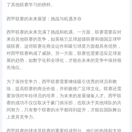
了其他联赛学习的榜样。
西甲联赛的未来展望：挑战与机遇并存
西甲联赛的未来充满了挑战和机遇。一方面，联赛需要应对
来自其他联赛的竞争，如英格兰足球超级联赛和德国足球甲
级联赛。这些联赛在商业运作和吸引球星方面都具有优势，
对西甲联赛构成了威胁。另一方面，联赛也需要适应足球发
展的趋势，如数字化和全球化，才能在未来的竞争中保持领
先地位。
为了保持竞争力，西甲联赛需要继续吸引优秀的球员和教
练，提高联赛的商业价值，并积极推广足球文化。联赛还需
要加强对年轻球员的培养，为未来的发展储备人才。西甲联
赛的成功不仅仅取决于豪门俱乐部，也取决于其他球队的共
同努力，只有整个联赛的水平都得到提升，才能在国际舞台
上更具竞争力。
西甲联赛的球迷是联赛的重要组成部分。他们的热情和支持