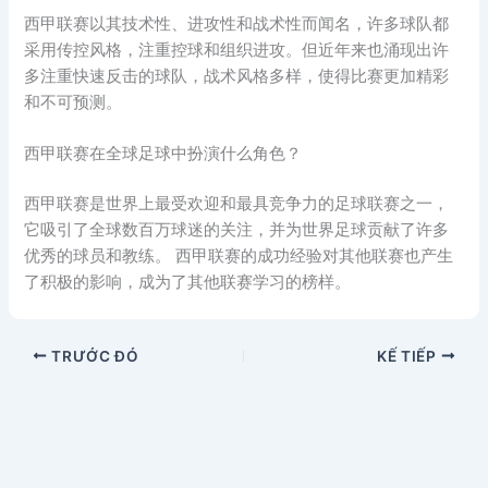
西甲联赛以其技术性、进攻性和战术性而闻名，许多球队都
采用传控风格，注重控球和组织进攻。但近年来也涌现出许
多注重快速反击的球队，战术风格多样，使得比赛更加精彩
和不可预测。
西甲联赛在全球足球中扮演什么角色？
西甲联赛是世界上最受欢迎和最具竞争力的足球联赛之一，
它吸引了全球数百万球迷的关注，并为世界足球贡献了许多
优秀的球员和教练。 西甲联赛的成功经验对其他联赛也产生
了积极的影响，成为了其他联赛学习的榜样。
TRƯỚC ĐÓ
KẾ TIẾP