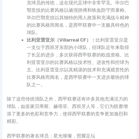
克球员的传统，这在现代足球中非常罕见。毕尔巴
鄂竞技的比赛风格以顽强拼搏和铁血防守而著称。
毕尔巴鄂竞技以其独特的用人政策和充满战斗精神
的比赛风格而闻名，是西甲联赛中一支极具特色的
球队。
比利亚雷亚尔（Villarreal CF）：
比利亚雷亚尔是
一支位于西班牙东部的小球队，但球队近年来取得
了长足的进步，多次获得西甲联赛的欧战资格。比
利亚雷亚尔的比赛风格以技术性、进攻性和控球为
主。比利亚雷亚尔以其精湛的技术和充满观赏性的
比赛风格而闻名，是西甲联赛中一支进步最快的球
队之一。
除了这些传统强队之外，西甲联赛还有许多其他充满活力的
球队，如皇家贝蒂斯、赫塔菲、西班牙人等，它们为联赛增
添了更多的色彩和竞争力，使得西甲联赛的竞争更加激烈和
精彩。
西甲联赛的著名球员：星光璀璨，照耀足坛