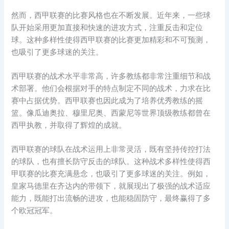
然而，西甲联赛的比赛风格也在不断发展。近年来，一些球
队开始采用更加直接和快速的进攻方式，注重反击和定位
球。这种多样性使得西甲联赛的比赛更加精彩和不可预测，
也吸引了更多球迷的关注。
西甲联赛的战术水平非常高，许多教练都非常注重细节和战
术部署。他们会根据对手的特点制定不同的战术，力求在比
赛中占据优势。西甲联赛也因此成为了培养优秀教练的摇
篮。像瓜迪奥拉、穆里尼奥、西蒙尼等世界顶级教练都曾在
西甲执教，并取得了辉煌的成就。
西甲联赛的球队在战术运用上非常灵活，既有坚持传控打法
的球队，也有擅长防守反击的球队。这种战术多样性使得西
甲联赛的比赛充满悬念，也吸引了更多球迷的关注。例如，
皇家马德里在齐达内的带领下，就展现出了极强的战术适应
能力，既能打出流畅的进攻，也能稳固防守，最终赢得了多
个欧冠冠军。