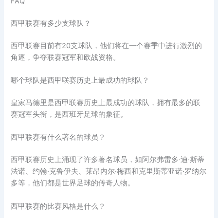
FAQ
西甲联赛有多少支球队？
西甲联赛目前有20支球队，他们将在一个赛季中进行激烈的
角逐，争夺联赛冠军和欧战资格。
哪个球队是西甲联赛历史上最成功的球队？
皇家马德里是西甲联赛历史上最成功的球队，拥有最多的联
赛冠军头衔，是西班牙足球的象征。
西甲联赛有什么著名的球员？
西甲联赛历史上涌现了许多著名球员，如阿尔弗雷多·迪·斯蒂
法诺、约翰·克鲁伊夫、莱昂内尔·梅西和克里斯蒂亚诺·罗纳尔
多等，他们都是世界足球的传奇人物。
西甲联赛的比赛风格是什么？