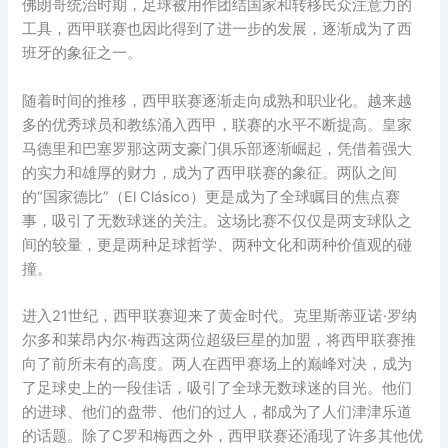
佛朗哥统治时期，足球被用作团结国家和转移民众注意力的
工具，西甲联赛也因此得到了进一步的发展，逐渐成为了西
班牙的象征之一。
随着时间的推移，西甲联赛逐渐走向成熟和职业化。越来越
多的优秀球员和教练涌入西甲，联赛的水平不断提高。皇家
马德里和巴塞罗那这两支豪门俱乐部逐渐崛起，凭借着强大
的实力和雄厚的财力，成为了西甲联赛的象征。两队之间
的“国家德比”（El Clásico）更是成为了全球瞩目的焦点赛
事，吸引了无数球迷的关注。这场比赛不仅仅是两支球队之
间的较量，更是两种足球哲学、两种文化和两种价值观的碰
撞。
进入21世纪，西甲联赛迎来了黄金时代。克里斯蒂亚诺·罗纳
尔多和莱昂内尔·梅西这两位超级巨星的加盟，将西甲联赛推
向了前所未有的高度。两人在西甲赛场上的巅峰对决，成为
了足球史上的一段佳话，吸引了全球无数球迷的目光。他们
的进球、他们的盘带、他们的过人，都成为了人们津津乐道
的话题。除了C罗和梅西之外，西甲联赛还涌现了许多其他优